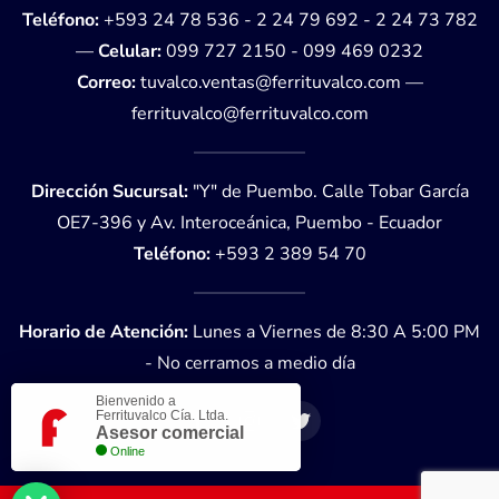
Teléfono:
+593 24 78 536 - 2 24 79 692 - 2 24 73 782
—
Celular:
099 727 2150
-
099 469 0232
Correo:
tuvalco.ventas@ferrituvalco.com
—
ferrituvalco@ferrituvalco.com
Dirección Sucursal:
"Y" de Puembo. Calle Tobar García
OE7-396 y Av. Interoceánica, Puembo - Ecuador
Teléfono:
+593 2 389 54 70
Horario de Atención:
Lunes a Viernes de 8:30 A 5:00 PM
- No cerramos a medio día
Bienvenido a
Ferrituvalco Cía. Ltda.
Asesor comercial
Online