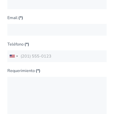
Email
(*)
Teléfono
(*)
United
States
Requerimiento
(*)
+1