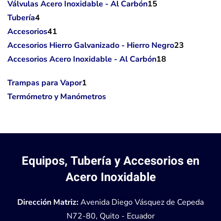
Válvulas Acero Inoxidable - Al Carbón
15
Tubería
4
Accesorios
41
Accesorios Hierro Galvanizado - Hierro Negro
23
Accesorios Acero Inoxidable - Al Carbón
18
Trampas para Vapor
1
Termómetro y Manómetros
Equipos, Tubería y Accesorios en
Acero Inoxidable
Dirección Matriz:
Avenida Diego Vásquez de Cepeda
N72-80, Quito - Ecuador