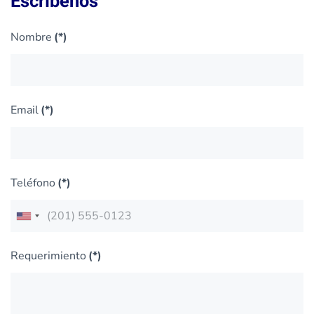
Escríbenos
Nombre
(*)
Email
(*)
Teléfono
(*)
United
States
Requerimiento
(*)
+1