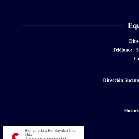
Equ
Dire
Teléfono:
+59
Co
Dirección Sucurs
Horari
Bienvenido a Ferrituvalco Cía.
Ltda.