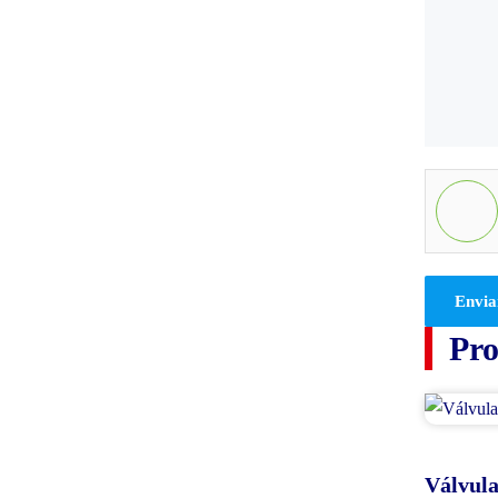
Envia
Pro
Válvul