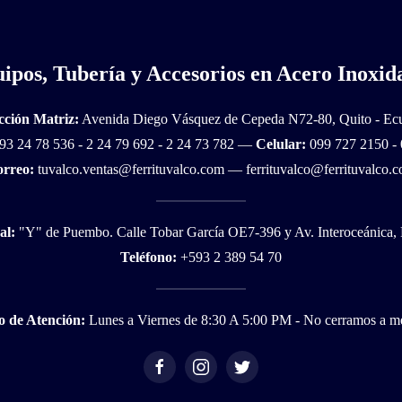
ipos, Tubería y Accesorios en Acero Inoxid
cción Matriz:
Avenida Diego Vásquez de Cepeda N72-80, Quito - Ec
3 24 78 536 - 2 24 79 692 - 2 24 73 782 —
Celular:
099 727 2150
-
rreo:
tuvalco.ventas@ferrituvalco.com
—
ferrituvalco@ferrituvalco.
al:
"Y" de Puembo. Calle Tobar García OE7-396 y Av. Interoceánica,
Teléfono:
+593 2 389 54 70
o de Atención:
Lunes a Viernes de 8:30 A 5:00 PM - No cerramos a m