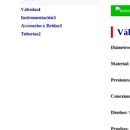
Válvulas
4
Instrumentación
3
Accesorios y Bridas
3
Vál
Tuberías
2
Diámetro
Material:
Presiones
Conexion
Diseños:
S
Pruebas: