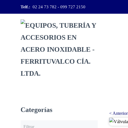
Telf.:
02 24 73 782 -
099 727 2150
Skip to main content
Categorías
< Anterior