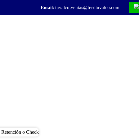
Email
:
tuvalco.ventas@ferrituvalco.com