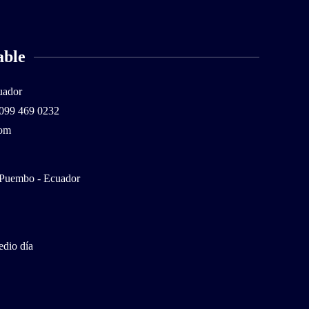
able
uador
099 469 0232
com
 Puembo - Ecuador
edio día