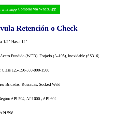
Comprar vía WhatsApp
vula Retención o Check
s:
1/2" Hasta 12"
Acero Fundido (WCB). Forjado (A-105), Inoxidable (SS316)
:
Clase 125-150-300-800-1500
es:
Bridadas, Roscadas, Socked Weld
egún: API 594, API 600 , API 602
API 598