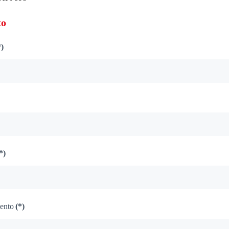
to
*)
*)
ento
(*)